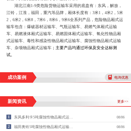
湖北江南
1-9
类危险货物运输车采用的底盘有：东风，解放，
江铃，江淮，福田，重汽等品牌，厢体长度有：
3
米
1
，
4
米
2
，
5
米
2
，
6
米
2
，
6
米
8
，
7
米
6
，
8
米
6
，
9
米
6
全系列产品，危险物品厢式运
输车包含：爆破器材运输车、气瓶运输车、易燃气体厢式运输
车、易燃液体厢式运输车、易燃固体厢式运输车、氧化性物品厢
式运输车、毒性和感染性物品厢式运输车、腐蚀性物品厢式运输
车、杂项物品厢式运输车
；
主要产品均通过环保及安全达标测
试
。
成功案例
电询优惠
新闻资讯
更多>>
1
东风多利卡5吨腐蚀性物品厢式运…
08/06
2
福田奥铃5吨腐蚀性物品厢式运输…
08/06