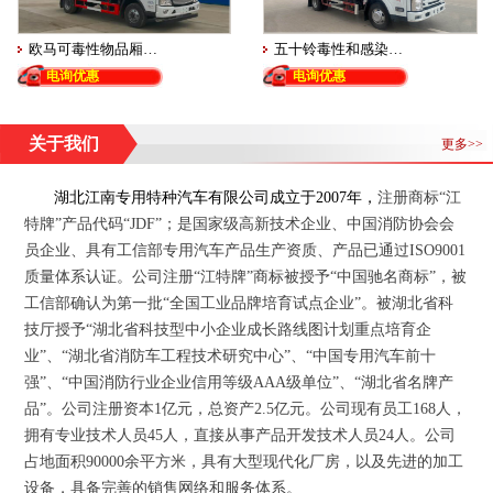
欧马可毒性物品厢…
五十铃毒性和感染…
电询优惠
电询优惠
关于我们
更多>>
湖北江南专用特种汽车有限公司
成立于
2007
年
，
注册商标“江
特牌”产品代码“JDF”；
是国家级高新技术企业、中国消防协会会
员企业、具有工信部专用汽车产品生产资质、产品已通过
ISO9001
质量体系认证。公司注册“江特牌”商标被授予“中国驰名商标”，被
工信部确认为第一批“全国工业品牌培育试点企业”。被湖北省科
技厅授予“湖北省科技型中小企业成长路线图计划重点培育企
业”、“湖北省消防车工程技术研究中心”、“中国专用汽车前十
强”、“中国消防行业企业信用等级
AAA
级单位”、“湖北省名牌产
品”。公司注册资本
1
亿元，总资产
2.5
亿元。公司现有员工
168
人，
拥有专业技术人员
45
人，直接从事产品开发技术人员
24
人。公司
占地面积
90000
余平方米，具有大型现代化厂房，以及先进的加工
设备，具备完善的销售网络和服务体系。