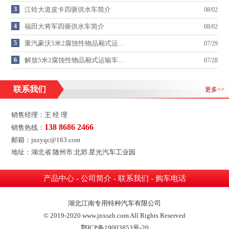
3
江铃大道皮卡四驱供水车简介
08/02
4
福田大将军四驱供水车简介
08/02
5
重汽豪沃5米2腐蚀性物品厢式运…
07/29
6
解放5米2腐蚀性物品厢式运输车…
07/28
联系我们
更多>>
销售经理：王 经 理
138 8686 2466
销售热线：
邮箱：jnzyqc@163.com
地址：湖北省.随州市.北郊.星光汽车工业园
-
-
-
产品中心
公司简介
联系我们
购车电话
湖北江南专用特种汽车有限公司
© 2019-2020 www.jnxszb.com All Rights Reserved
鄂ICP备19003853号-20