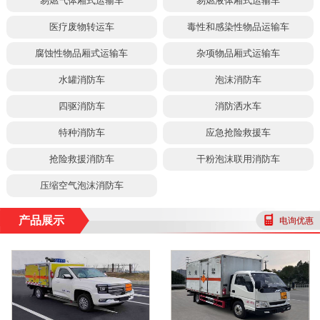
易燃气体厢式运输车
易燃液体厢式运输车
医疗废物转运车
毒性和感染性物品运输车
腐蚀性物品厢式运输车
杂项物品厢式运输车
水罐消防车
泡沫消防车
四驱消防车
消防洒水车
特种消防车
应急抢险救援车
抢险救援消防车
干粉泡沫联用消防车
压缩空气泡沫消防车
产品展示
电询优惠