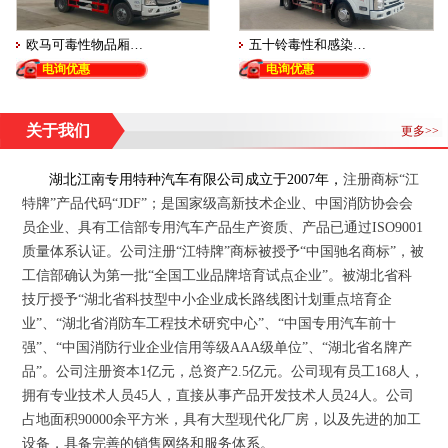
欧马可毒性物品厢…
五十铃毒性和感染…
电询优惠
电询优惠
关于我们
更多>>
湖北江南专用特种汽车有限公司
成立于
2007
年
，
注册商标“江
特牌”产品代码“JDF”；
是国家级高新技术企业、中国消防协会会
员企业、具有工信部专用汽车产品生产资质、产品已通过
ISO9001
质量体系认证。公司注册“江特牌”商标被授予“中国驰名商标”，被
工信部确认为第一批“全国工业品牌培育试点企业”。被湖北省科
技厅授予“湖北省科技型中小企业成长路线图计划重点培育企
业”、“湖北省消防车工程技术研究中心”、“中国专用汽车前十
强”、“中国消防行业企业信用等级
AAA
级单位”、“湖北省名牌产
品”。公司注册资本
1
亿元，总资产
2.5
亿元。公司现有员工
168
人，
拥有专业技术人员
45
人，直接从事产品开发技术人员
24
人。公司
占地面积
90000
余平方米，具有大型现代化厂房，以及先进的加工
设备，具备完善的销售网络和服务体系。