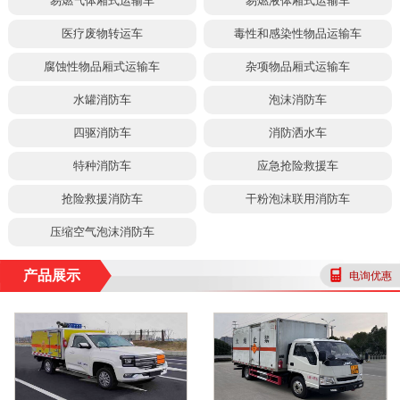
易燃气体厢式运输车
易燃液体厢式运输车
医疗废物转运车
毒性和感染性物品运输车
腐蚀性物品厢式运输车
杂项物品厢式运输车
水罐消防车
泡沫消防车
四驱消防车
消防洒水车
特种消防车
应急抢险救援车
抢险救援消防车
干粉泡沫联用消防车
压缩空气泡沫消防车
产品展示
电询优惠