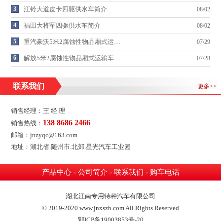
3
江铃大道皮卡四驱供水车简介
08/02
4
福田大将军四驱供水车简介
08/02
5
重汽豪沃5米2腐蚀性物品厢式运…
07/29
6
解放5米2腐蚀性物品厢式运输车…
07/28
联系我们
更多>>
销售经理：王 经 理
138 8686 2466
销售热线：
邮箱：jnzyqc@163.com
地址：湖北省.随州市.北郊.星光汽车工业园
-
-
-
产品中心
公司简介
联系我们
购车电话
湖北江南专用特种汽车有限公司
© 2019-2020 www.jnxszb.com All Rights Reserved
鄂ICP备19003853号-20