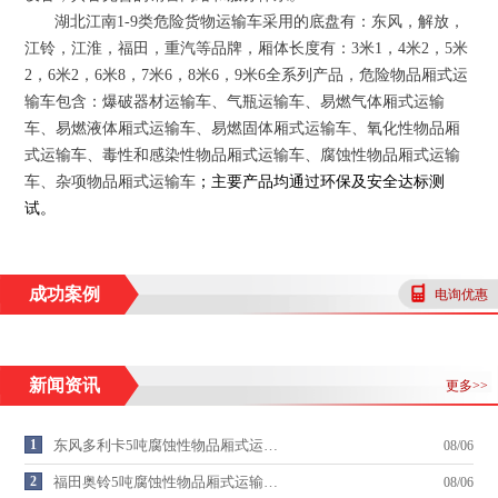
湖北江南
1-9
类危险货物运输车采用的底盘有：东风，解放，
江铃，江淮，福田，重汽等品牌，厢体长度有：
3
米
1
，
4
米
2
，
5
米
2
，
6
米
2
，
6
米
8
，
7
米
6
，
8
米
6
，
9
米
6
全系列产品，危险物品厢式运
输车包含：爆破器材运输车、气瓶运输车、易燃气体厢式运输
车、易燃液体厢式运输车、易燃固体厢式运输车、氧化性物品厢
式运输车、毒性和感染性物品厢式运输车、腐蚀性物品厢式运输
车、杂项物品厢式运输车
；
主要产品均通过环保及安全达标测
试
。
成功案例
电询优惠
新闻资讯
更多>>
1
东风多利卡5吨腐蚀性物品厢式运…
08/06
2
福田奥铃5吨腐蚀性物品厢式运输…
08/06