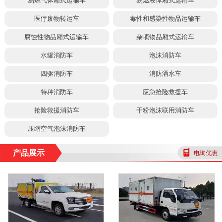
易燃气体厢式运输车
易燃液体厢式运输车
医疗废物转运车
毒性和感染性物品运输车
腐蚀性物品厢式运输车
杂项物品厢式运输车
水罐消防车
泡沫消防车
四驱消防车
消防洒水车
特种消防车
应急抢险救援车
抢险救援消防车
干粉泡沫联用消防车
压缩空气泡沫消防车
产品展示
电询优惠