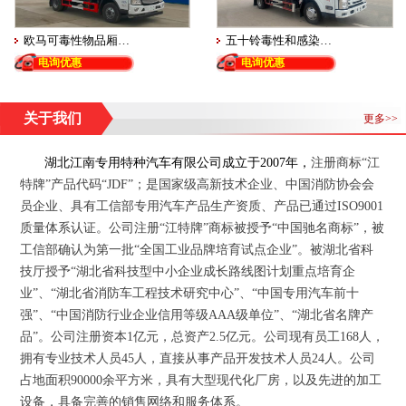
欧马可毒性物品厢…
五十铃毒性和感染…
电询优惠
电询优惠
关于我们
更多>>
湖北江南专用特种汽车有限公司
成立于
2007
年
，
注册商标“江
特牌”产品代码“JDF”；
是国家级高新技术企业、中国消防协会会
员企业、具有工信部专用汽车产品生产资质、产品已通过
ISO9001
质量体系认证。公司注册“江特牌”商标被授予“中国驰名商标”，被
工信部确认为第一批“全国工业品牌培育试点企业”。被湖北省科
技厅授予“湖北省科技型中小企业成长路线图计划重点培育企
业”、“湖北省消防车工程技术研究中心”、“中国专用汽车前十
强”、“中国消防行业企业信用等级
AAA
级单位”、“湖北省名牌产
品”。公司注册资本
1
亿元，总资产
2.5
亿元。公司现有员工
168
人，
拥有专业技术人员
45
人，直接从事产品开发技术人员
24
人。公司
占地面积
90000
余平方米，具有大型现代化厂房，以及先进的加工
设备，具备完善的销售网络和服务体系。