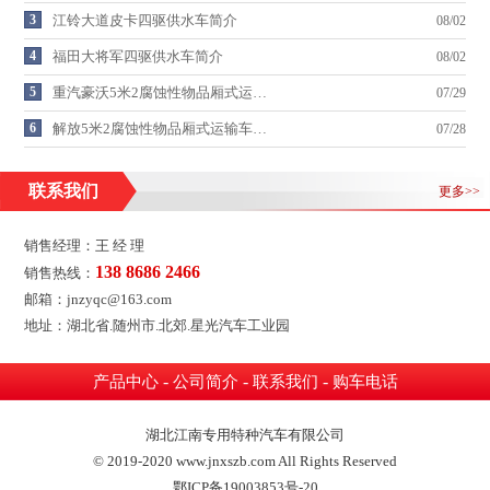
3
江铃大道皮卡四驱供水车简介
08/02
4
福田大将军四驱供水车简介
08/02
5
重汽豪沃5米2腐蚀性物品厢式运…
07/29
6
解放5米2腐蚀性物品厢式运输车…
07/28
联系我们
更多>>
销售经理：王 经 理
138 8686 2466
销售热线：
邮箱：jnzyqc@163.com
地址：湖北省.随州市.北郊.星光汽车工业园
-
-
-
产品中心
公司简介
联系我们
购车电话
湖北江南专用特种汽车有限公司
© 2019-2020 www.jnxszb.com All Rights Reserved
鄂ICP备19003853号-20