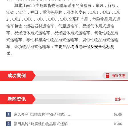
湖北江南
1-9
类危险货物运输车采用的底盘有：东风，解放，
江铃，江淮，福田，重汽等品牌，厢体长度有：
3
米
1
，
4
米
2
，
5
米
2
，
6
米
2
，
6
米
8
，
7
米
6
，
8
米
6
，
9
米
6
全系列产品，危险物品厢式运
输车包含：爆破器材运输车、气瓶运输车、易燃气体厢式运输
车、易燃液体厢式运输车、易燃固体厢式运输车、氧化性物品厢
式运输车、毒性和感染性物品厢式运输车、腐蚀性物品厢式运输
车、杂项物品厢式运输车
；
主要产品均通过环保及安全达标测
试
。
成功案例
电询优惠
新闻资讯
更多>>
1
东风多利卡5吨腐蚀性物品厢式运…
08/06
2
福田奥铃5吨腐蚀性物品厢式运输…
08/06