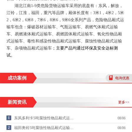
湖北江南
1-9
类危险货物运输车采用的底盘有：东风，解放，
江铃，江淮，福田，重汽等品牌，厢体长度有：
3
米
1
，
4
米
2
，
5
米
2
，
6
米
2
，
6
米
8
，
7
米
6
，
8
米
6
，
9
米
6
全系列产品，危险物品厢式运
输车包含：爆破器材运输车、气瓶运输车、易燃气体厢式运输
车、易燃液体厢式运输车、易燃固体厢式运输车、氧化性物品厢
式运输车、毒性和感染性物品厢式运输车、腐蚀性物品厢式运输
车、杂项物品厢式运输车
；
主要产品均通过环保及安全达标测
试
。
成功案例
电询优惠
新闻资讯
更多>>
1
东风多利卡5吨腐蚀性物品厢式运…
08/06
2
福田奥铃5吨腐蚀性物品厢式运输…
08/06