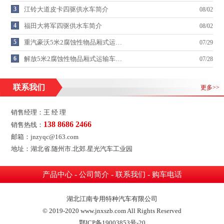
3
江铃大道皮卡四驱供水车简介
08/02
4
福田大将军四驱供水车简介
08/02
5
重汽豪沃5米2腐蚀性物品厢式运…
07/29
6
解放5米2腐蚀性物品厢式运输车…
07/28
联系我们
更多>>
销售经理：王 经 理
138 8686 2466
销售热线：
邮箱：jnzyqc@163.com
地址：湖北省.随州市.北郊.星光汽车工业园
-
-
-
产品中心
公司简介
联系我们
购车电话
湖北江南专用特种汽车有限公司
© 2019-2020 www.jnxszb.com All Rights Reserved
鄂ICP备19003853号-20