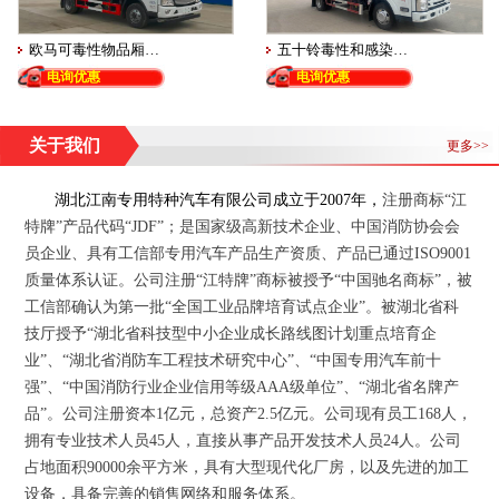
欧马可毒性物品厢…
五十铃毒性和感染…
电询优惠
电询优惠
关于我们
更多>>
湖北江南专用特种汽车有限公司
成立于
2007
年
，
注册商标“江
特牌”产品代码“JDF”；
是国家级高新技术企业、中国消防协会会
员企业、具有工信部专用汽车产品生产资质、产品已通过
ISO9001
质量体系认证。公司注册“江特牌”商标被授予“中国驰名商标”，被
工信部确认为第一批“全国工业品牌培育试点企业”。被湖北省科
技厅授予“湖北省科技型中小企业成长路线图计划重点培育企
业”、“湖北省消防车工程技术研究中心”、“中国专用汽车前十
强”、“中国消防行业企业信用等级
AAA
级单位”、“湖北省名牌产
品”。公司注册资本
1
亿元，总资产
2.5
亿元。公司现有员工
168
人，
拥有专业技术人员
45
人，直接从事产品开发技术人员
24
人。公司
占地面积
90000
余平方米，具有大型现代化厂房，以及先进的加工
设备，具备完善的销售网络和服务体系。