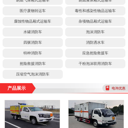
易燃气体厢式运输车
易燃液体厢式运输车
医疗废物转运车
毒性和感染性物品运输车
腐蚀性物品厢式运输车
杂项物品厢式运输车
水罐消防车
泡沫消防车
四驱消防车
消防洒水车
特种消防车
应急抢险救援车
抢险救援消防车
干粉泡沫联用消防车
压缩空气泡沫消防车
产品展示
电询优惠